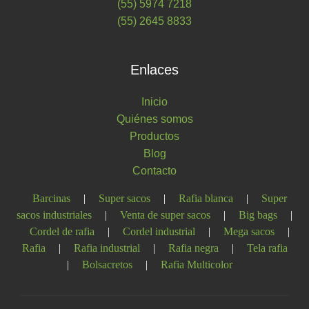
(55) 5974 7218
(55) 2645 8833
Enlaces
Inicio
Quiénes somos
Productos
Blog
Contacto
Barcinas
|
Super sacos
|
Rafia blanca
|
Super
sacos industriales
|
Venta de super sacos
|
Big bags
|
Cordel de rafia
|
Cordel industrial
|
Mega sacos
|
Rafia
|
Rafia industrial
|
Rafia negra
|
Tela rafia
|
Bolsacretos
|
Rafia Multicolor