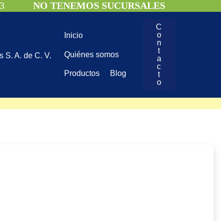
3
NO TENEMOS SUCURSALES
C
o
Inicio
n
t
Quiénes somos
 S. A. de C. V.
a
c
Productos
Blog
t
o
NO TENEMOS SUCURSALES