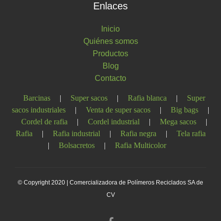
Enlaces
Inicio
Quiénes somos
Productos
Blog
Contacto
Barcinas
|
Super sacos
|
Rafia blanca
|
Super
sacos industriales
|
Venta de super sacos
|
Big bags
|
Cordel de rafia
|
Cordel industrial
|
Mega sacos
|
Rafia
|
Rafia industrial
|
Rafia negra
|
Tela rafia
|
Bolsacretos
|
Rafia Multicolor
© Copyright 2020 | Comercializadora de Polímeros Reciclados SA de
CV