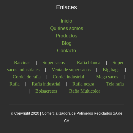
Enlaces
Inicio
Quiénes somos
Productos
Blog
Contacto
Barcinas
|
Super sacos
|
Rafia blanca
|
Super
sacos industriales
|
Venta de super sacos
|
Big bags
|
Cordel de rafia
|
Cordel industrial
|
Mega sacos
|
Rafia
|
Rafia industrial
|
Rafia negra
|
Tela rafia
|
Bolsacretos
|
Rafia Multicolor
© Copyright 2020 | Comercializadora de Polímeros Reciclados SA de
CV