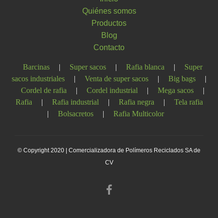
Quiénes somos
Productos
Blog
Contacto
Barcinas
|
Super sacos
|
Rafia blanca
|
Super
sacos industriales
|
Venta de super sacos
|
Big bags
|
Cordel de rafia
|
Cordel industrial
|
Mega sacos
|
Rafia
|
Rafia industrial
|
Rafia negra
|
Tela rafia
|
Bolsacretos
|
Rafia Multicolor
© Copyright 2020 | Comercializadora de Polímeros Reciclados SA de
CV