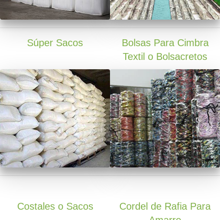
Súper Sacos
Bolsas Para Cimbra
Textil o Bolsacretos
Costales o Sacos
Cordel de Rafia Para
Amarre