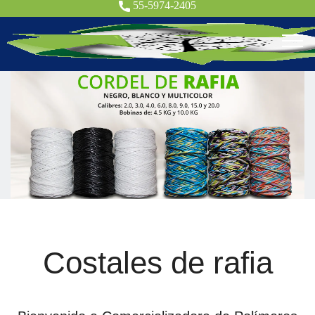
55-5974-2405
Costales de rafia