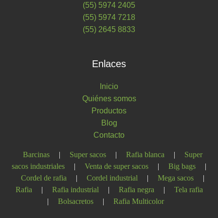
(55) 5974 2405
(55) 5974 7218
(55) 2645 8833
Enlaces
Inicio
Quiénes somos
Productos
Blog
Contacto
Barcinas
|
Super sacos
|
Rafia blanca
|
Super
sacos industriales
|
Venta de super sacos
|
Big bags
|
Cordel de rafia
|
Cordel industrial
|
Mega sacos
|
Rafia
|
Rafia industrial
|
Rafia negra
|
Tela rafia
|
Bolsacretos
|
Rafia Multicolor